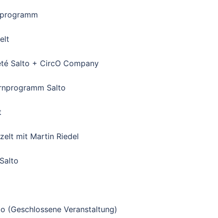
rnprogramm
elt
ieté Salto + CircO Company
rnprogramm Salto
t
zelt mit Martin Riedel
Salto
o (Geschlossene Veranstaltung)