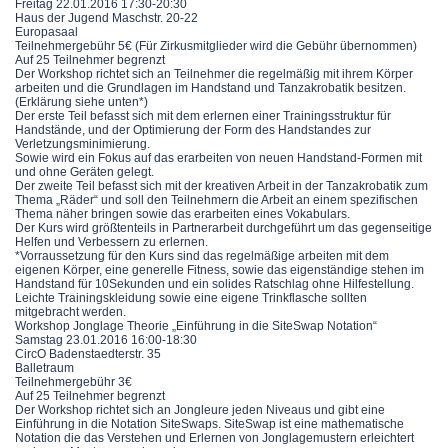
Freitag 22.01.2016 17:30-20:30
Haus der Jugend Maschstr. 20-22
Europasaal
Teilnehmergebühr 5€ (Für Zirkusmitglieder wird die Gebühr übernommen)
Auf 25 Teilnehmer begrenzt
Der Workshop richtet sich an Teilnehmer die regelmäßig mit ihrem Körper
arbeiten und die Grundlagen im Handstand und Tanzakrobatik besitzen.
(Erklärung siehe unten*)
Der erste Teil befasst sich mit dem erlernen einer Trainingsstruktur für
Handstände, und der Optimierung der Form des Handstandes zur
Verletzungsminimierung.
Sowie wird ein Fokus auf das erarbeiten von neuen Handstand-Formen mit
und ohne Geräten gelegt.
Der zweite Teil befasst sich mit der kreativen Arbeit in der Tanzakrobatik zum
Thema „Räder“ und soll den Teilnehmern die Arbeit an einem spezifischen
Thema näher bringen sowie das erarbeiten eines Vokabulars.
Der Kurs wird größtenteils in Partnerarbeit durchgeführt um das gegenseitige
Helfen und Verbessern zu erlernen.
*Vorraussetzung für den Kurs sind das regelmäßige arbeiten mit dem
eigenen Körper, eine generelle Fitness, sowie das eigenständige stehen im
Handstand für 10Sekunden und ein solides Ratschlag ohne Hilfestellung.
Leichte Trainingskleidung sowie eine eigene Trinkflasche sollten
mitgebracht werden.
Workshop Jonglage Theorie „Einführung in die SiteSwap Notation“
Samstag 23.01.2016 16:00-18:30
CircO Badenstaedterstr. 35
Balletraum
Teilnehmergebühr 3€
Auf 25 Teilnehmer begrenzt
Der Workshop richtet sich an Jongleure jeden Niveaus und gibt eine
Einführung in die Notation SiteSwaps. SiteSwap ist eine mathematische
Notation die das Verstehen und Erlernen von Jonglagemustern erleichtert