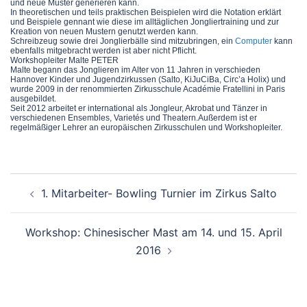
und neue Muster generieren kann.
In theoretischen und teils praktischen Beispielen wird die Notation erklärt
und Beispiele gennant wie diese im alltäglichen Jongliertraining und zur
Kreation von neuen Mustern genutzt werden kann.
Schreibzeug sowie drei Jonglierbälle sind mitzubringen, ein
Computer
kann
ebenfalls mitgebracht werden ist aber nicht Pflicht.
Workshopleiter Malte PETER
Malte begann das Jonglieren im Alter von 11 Jahren in verschieden
Hannover Kinder und Jugendzirkussen (Salto, KiJuCiBa, Circ’a Holix) und
wurde 2009 in der renommierten Zirkusschule Académie Fratellini in Paris
ausgebildet.
Seit 2012 arbeitet er international als Jongleur, Akrobat und Tänzer in
verschiedenen Ensembles, Varietés und Theatern.Außerdem ist er
regelmäßiger Lehrer an europäischen Zirkusschulen und Workshopleiter.
Beitragsnavigation
1. Mitarbeiter- Bowling Turnier im Zirkus Salto
Workshop: Chinesischer Mast am 14. und 15. April
2016