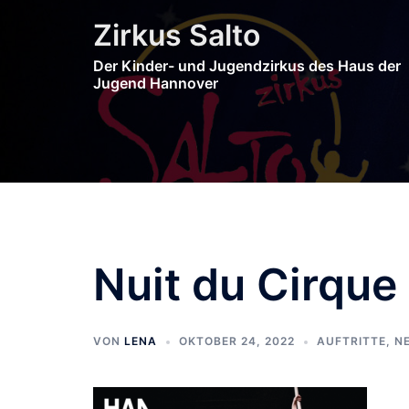
Zum
Zirkus Salto
Inhalt
springen
Der Kinder- und Jugendzirkus des Haus der
Jugend Hannover
Nuit du Cirque
VON
LENA
OKTOBER 24, 2022
AUFTRITTE
,
N