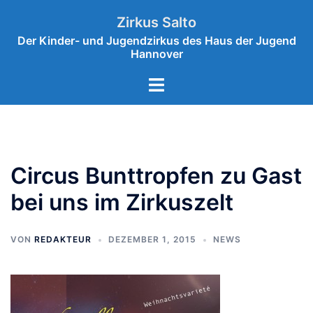
Zum
Zirkus Salto
Inhalt
Der Kinder- und Jugendzirkus des Haus der Jugend
springen
Hannover
Menü
umschalten
Circus Bunttropfen zu Gast
bei uns im Zirkuszelt
VON
REDAKTEUR
DEZEMBER 1, 2015
NEWS